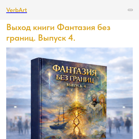
VerbArt
Выход книги Фантазия без
границ. Выпуск 4.