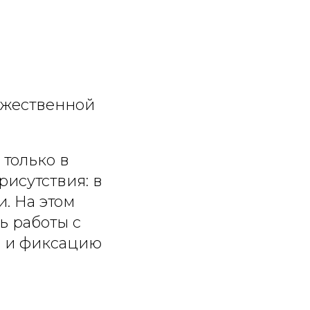
ожественной
 только в
рисутствия: в
и. На этом
ь работы с
р и фиксацию