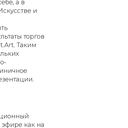
ебе, а в
Искусстве и
ыть
льтаты торгов
.Art. Таким
ольких
о-
диничное
езентации.
кционный
 эфире как на