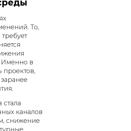
среды
ях
енений. То,
 требует
няется
вижения
 Именно в
 проектов,
 заранее
тия.
 стала
чных каналов
м, снижение
ьтурные