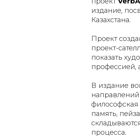
проект
VerbAr
издание, пос
Казахстана.
Проект созда
проект-сател
показать худо
профессией, 
В издание во
направлений 
философская 
память, пейз
складываются
процесса.