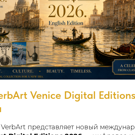
rbArt Venice Digital Edition
л
 VerbArt представляет новый междунар