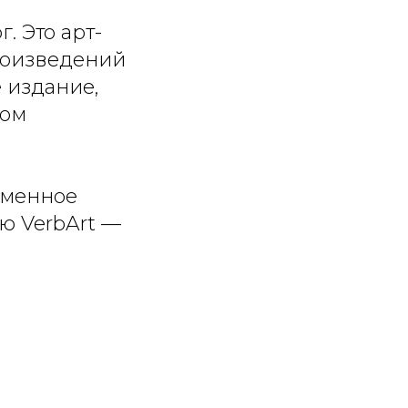
. Это арт-
роизведений
 издание,
ном
еменное
ю VerbArt —