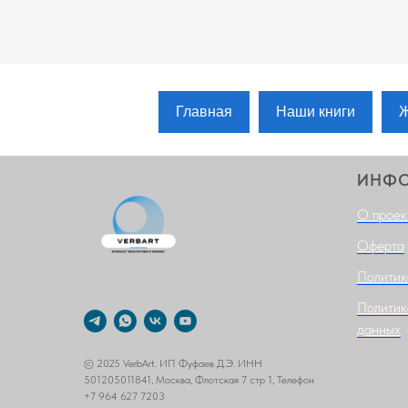
Главная
Наши книги
Ж
ИНФ
О проек
Оферта
Политик
Политик
данных
© 2025 VerbArt. ИП Фуфаев Д.Э. ИНН
501205011841, Москва, Флотская 7 стр 1, Телефон
+7 964 627 7203