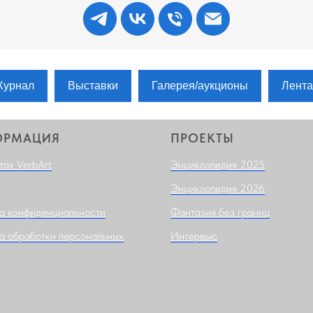
урнал
Выставки
Галерея/аукционы
Лента
ОРМАЦИЯ
ПРОЕКТЫ
тах VerbArt
Энциклопедия 2025
Энциклопедия 2026
а конфиденциальности
Фантазия без границ
а обработки персональных
Интервью