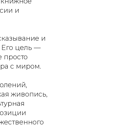
 книжное
сии и
сказывание и
 Его цель —
е просто
ра с миром.
олений,
ая живопись,
ьтурная
позиции
жественного